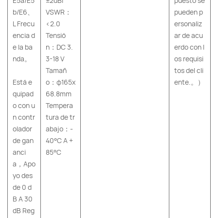
E5a/E5
±2dBi
puesto se
b/E6、
VSWR：
pueden p
L Frecu
<2.0
ersonaliz
encia d
Tensió
ar de acu
e la ba
n：DC 3.
erdo con l
nda。
3-18 V
os requisi
Tamañ
tos del cli
Está e
o：φ165x
ente.。）
quipad
68.8mm
o con u
Tempera
n contr
tura de tr
olador
abajo：-
de gan
40°C A +
anci
85°C
a，Apo
yo des
de 0 d
B A 30
dB Reg