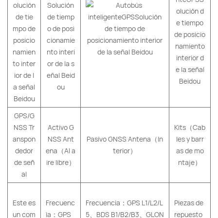
GPS/G
NSS Tr
Activo G
Kits（Cab
anspon
NSS Ant
Pasivo GNSS Antena（In
les y barr
dedor
ena（Al a
terior）
as de mo
de señ
ire libre）
ntaje）
al
Este es
Frecuenc
Frecuencia：GPS L1/L2/L
Piezas de
un com
ia：GPS
5、BDS B1/B2/B3、GLON
repuesto