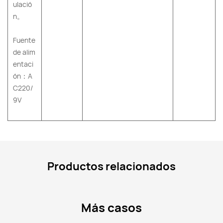
ulació
n。
Fuente
de alim
entaci
ón：A
C220/
9V
Productos relacionados
Más casos