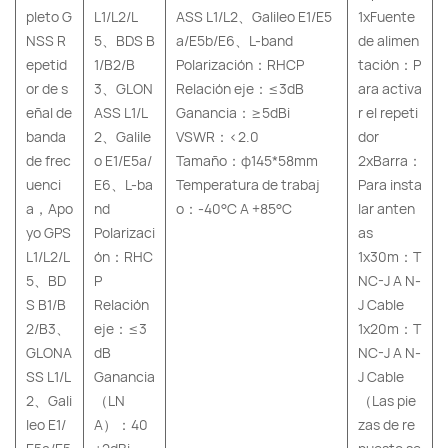
pleto G
L1/L2/L
ASS L1/L2、Galileo E1/E5
1xFuente
NSS R
5、BDS B
a/E5b/E6、L-band
de alimen
epetid
1/B2/B
Polarización：RHCP
tación：P
or de s
3、GLON
Relación eje：≤3dB
ara activa
eñal de
ASS L1/L
Ganancia：≥5dBi
r el repeti
banda
2、Galile
VSWR：<2.0
dor
de frec
o E1/E5a/
Tamaño：φ145*58mm
2xBarra：
uenci
E6、L-ba
Temperatura de trabaj
Para insta
a，Apo
nd
o：-40°C A +85°C
lar anten
yo GPS
Polarizaci
as
L1/L2/L
ón：RHC
1x30m：T
5、BD
P
NC-J A N-
S B1/B
Relación
J Cable
2/B3、
eje：≤3
1x20m：T
GLONA
dB
NC-J A N-
SS L1/L
Ganancia
J Cable
2、Gali
（LN
（Las pie
leo E1/
A）：40
zas de re