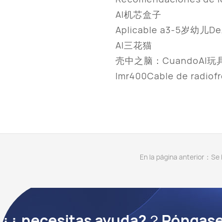
AI机芯盒子
Aplicable a3-5
AI三花猫
壳中之脑：CuandoAI
lmr400Cable de radiof
En la página anterior：Se 
¿¿ necesitas ayuda?？Póngase 