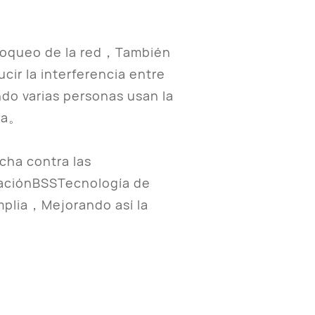
loqueo de la red，También
ir la interferencia entre
do varias personas usan la
nea。
cha contra las
vaciónBSSTecnología de
mplia，Mejorando así la