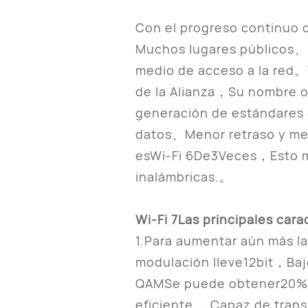
Con el progreso continuo
Muchos lugares públicos、
medio de acceso a la red。W
de la Alianza，Su nombre o
generación de estándares 
datos、Menor retraso y me
esWi-Fi 6De3Veces，Esto me
inalámbricas.。
Wi-Fi 7Las principales cara
1.Para aumentar aún más l
modulación lleve12bit，Ba
QAMSe puede obtener20%Au
eficiente.，Capaz de trans