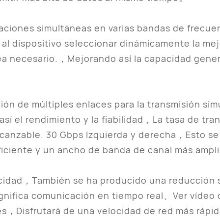
raciones simultáneas en varias bandas de frec
al dispositivo seleccionar dinámicamente la me
 necesario.，Mejorando así la capacidad general 
ión de múltiples enlaces para la transmisión si
sí el rendimiento y la fiabilidad，La tasa de tra
alcanzable. 30 Gbps Izquierda y derecha，Esto se
ficiente y un ancho de banda de canal más ampl
cidad，También se ha producido una reducción si
gnifica comunicación en tiempo real、Ver vídeo 
nes，Disfrutará de una velocidad de red más rápi