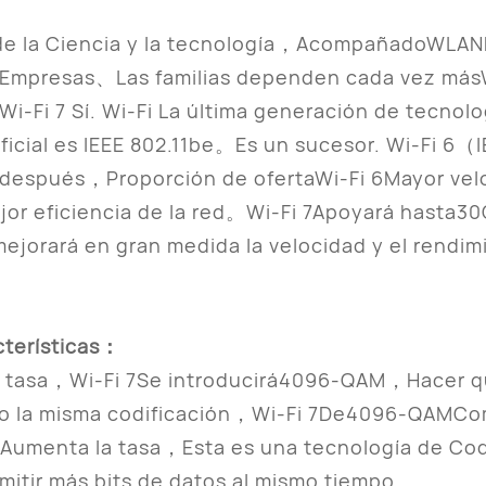
 de la Ciencia y la tecnología，AcompañadoWLAN
Empresas、Las familias dependen cada vez másW
i-Fi 7 Sí. Wi-Fi La última generación de tecnolog
ficial es IEEE 802.11be。Es un sucesor. Wi-Fi 6（
después，Proporción de ofertaWi-Fi 6Mayor velo
jor eficiencia de la red。Wi-Fi 7Apoyará hasta
jorará en gran medida la velocidad y el rendimi
cterísticas：
a tasa，Wi-Fi 7Se introducirá4096-QAM，Hacer q
jo la misma codificación，Wi-Fi 7De4096-QAMCo
menta la tasa，Esta es una tecnología de Codi
mitir más bits de datos al mismo tiempo。