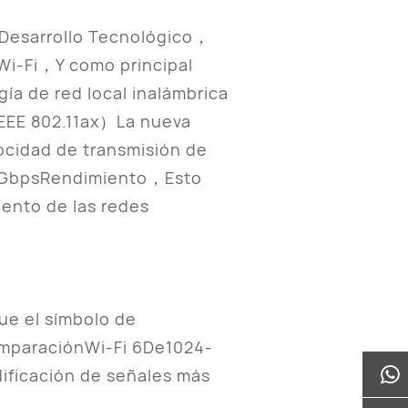
Desarrollo Tecnológico，
i-Fi，Y como principal
ía de red local inalámbrica
IEEE 802.11ax）La nueva
cidad de transmisión de
30GbpsRendimiento，Esto
ento de las redes
ue el símbolo de
mparaciónWi-Fi 6De1024-
ficación de señales más