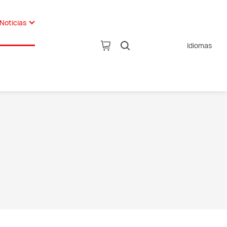
Noticias
Idiomas
as de la compañía
 producto
s de la industria
AIOtros productos
s técnicas